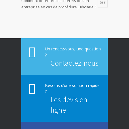
Comment défendre les intérêts de son
683
entreprise en cas de procédure judiciaire ?
E-constat auto, déclaration facile et rapide
673
d’un sinistre
La responsabilité environnementale des
617
entreprises
Un rendez-vous, une question
?
Contactez-nous
Besoins d’une solution rapide
?
Les devis en
ligne