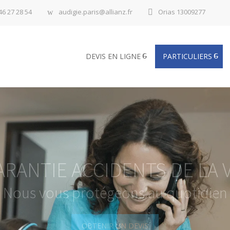
46 27 28 54
audigie.paris@allianz.fr
Orias 13009277
DEVIS EN LIGNE
PARTICULIERS
ARANTIE ACCIDENTS DE LA V
Nous vous protégeons au quotidien
OBTENIR UN DEVIS