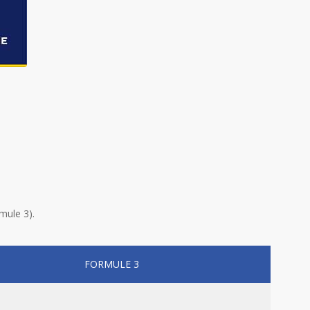
mule 3).
FORMULE 3