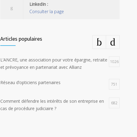
LinkedIn :
Consulter la page
Articles populaires
L’ANCRE, une association pour votre épargne, retraite
1026
et prévoyance en partenariat avec Allianz
Réseau d’opticiens partenaires
751
Comment défendre les intérêts de son entreprise en
682
cas de procédure judiciaire ?
E-constat auto, déclaration facile et rapide d’un
672
sinistre