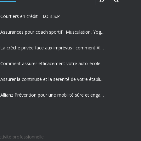
Courtiers en crédit – I.O.B.S.P
Assurances pour coach sportif : Musculation, Yoga et Équitation
La crèche privée face aux imprévus : comment Allianz protège vos missions les plus précieuses
Comment assurer efficacement votre auto-école
Assurer la continuité et la sérénité de votre établissement privé
Allianz Prévention pour une mobilité sûre et engagement sociétal
La sécurité routière en entreprise est un enjeu majeur pour votre activité professionnelle
Allianz est votre partenaire expert en gestion des risques routiers
tivité professionnelle