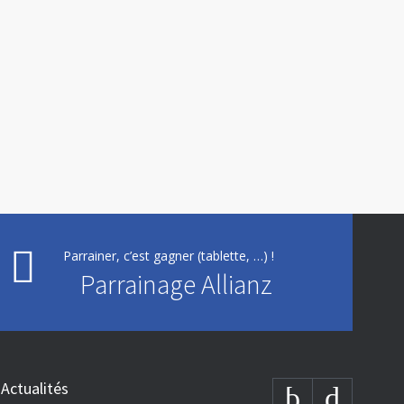
Parrainer, c’est gagner (tablette, …) !
Parrainage Allianz
Actualités