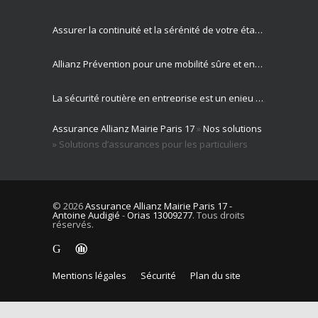
Assurer la continuité et la sérénité de votre établissement privé
Allianz Prévention pour une mobilité sûre et engagement sociétal
La sécurité routière en entreprise est un enjeu majeur pour votre activité professionnelle
Assurance Allianz Mairie Paris 17
»
Nos solutions
Allianz est votre partenaire expert en gestion des risques routiers
»
Solutions d’assurances pour les particuliers
© 2026
Assurance Allianz Mairie Paris 17 -
Antoine Audigié
-
Orias 13009277
. Tous droits
réservés.
Mentions légales
Sécurité
Plan du site