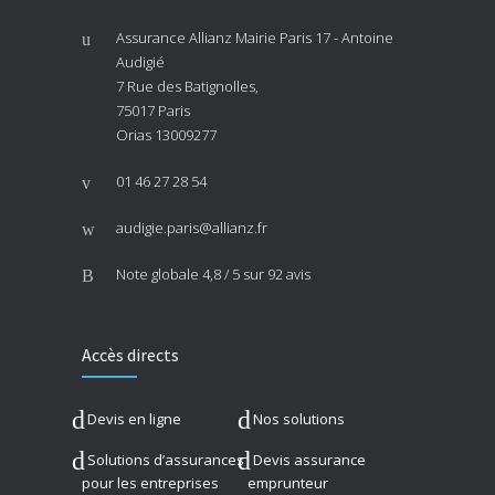
Assurance Allianz Mairie Paris 17 - Antoine
Audigié
7 Rue des Batignolles,
75017 Paris
Orias 13009277
01 46 27 28 54
audigie.paris@allianz.fr
Note globale
4,8 / 5
sur 92 avis
Accès directs
Devis en ligne
Nos solutions
Solutions d’assurances
Devis assurance
pour les entreprises
emprunteur