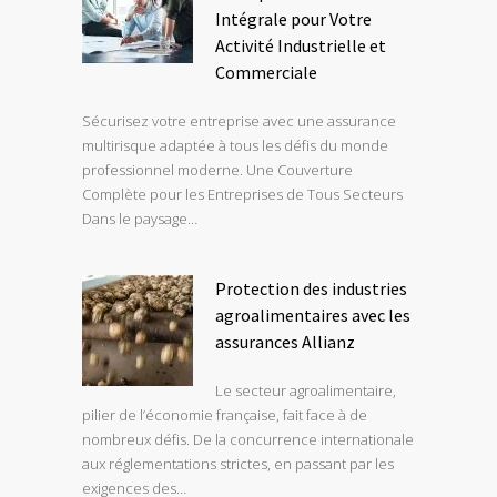
Intégrale pour Votre
Activité Industrielle et
Commerciale
Sécurisez votre entreprise avec une assurance
multirisque adaptée à tous les défis du monde
professionnel moderne. Une Couverture
Complète pour les Entreprises de Tous Secteurs
Dans le paysage…
Protection des industries
agroalimentaires avec les
assurances Allianz
Le secteur agroalimentaire,
pilier de l’économie française, fait face à de
nombreux défis. De la concurrence internationale
aux réglementations strictes, en passant par les
exigences des…