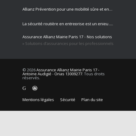
Allianz Prévention pour une mobilité sûre et engagement sociétal
La sécurité routière en entreprise est un enjeu majeur pour votre activité professionnelle
Assurance Allianz Mairie Paris 17
»
Nos solutions
Allianz est votre partenaire expert en gestion des risques routiers
»
Solutions d’assurances pour les professionnels
© 2026
Assurance Allianz Mairie Paris 17 -
Antoine Audigié
-
Orias 13009277
. Tous droits
réservés.
Mentions légales
Sécurité
Plan du site