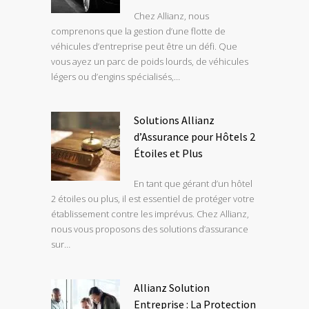
Chez Allianz, nous
comprenons que la gestion d’une flotte de
véhicules d’entreprise peut être un défi. Que
vous ayez un parc de poids lourds, de véhicules
légers ou d’engins spécialisés,…
Solutions Allianz
d’Assurance pour Hôtels 2
Étoiles et Plus
En tant que gérant d’un hôtel
2 étoiles ou plus, il est essentiel de protéger votre
établissement contre les imprévus. Chez Allianz,
nous vous proposons des solutions d’assurance
sur…
Allianz Solution
Entreprise : La Protection