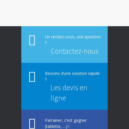
E-constat auto, déclaration facile et rapide
673
d’un sinistre
La responsabilité environnementale des
617
entreprises
Un rendez-vous, une question
?
Contactez-nous
Besoins d’une solution rapide
?
Les devis en
ligne
Parrainer, c’est gagner
(tablette, …) !