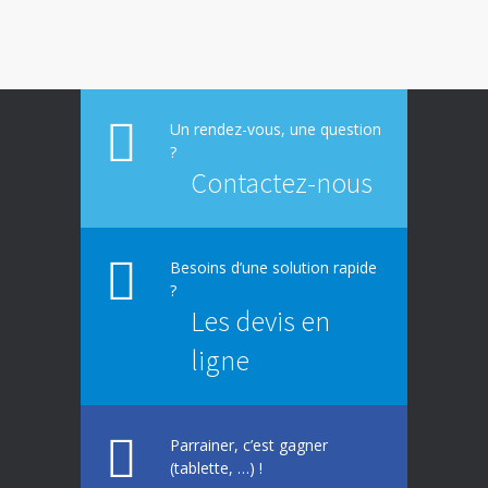
E-constat auto, déclaration facile et rapide
673
d’un sinistre
La responsabilité environnementale des
617
entreprises
Un rendez-vous, une question
?
Contactez-nous
Besoins d’une solution rapide
?
Les devis en
ligne
Parrainer, c’est gagner
(tablette, …) !