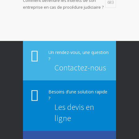
Comment défendre les intérêts de son
683
entreprise en cas de procédure judiciaire ?
E-constat auto, déclaration facile et rapide
673
d’un sinistre
La responsabilité environnementale des
617
entreprises
Un rendez-vous, une question
?
Contactez-nous
Besoins d’une solution rapide
?
Les devis en
ligne