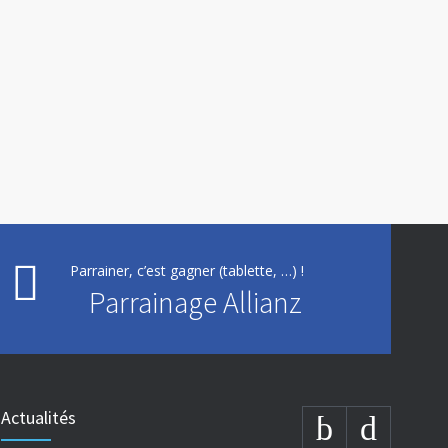
Parrainer, c’est gagner (tablette, …) !
Parrainage Allianz
Actualités