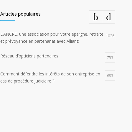
Articles populaires
L’ANCRE, une association pour votre épargne, retraite
1026
et prévoyance en partenariat avec Allianz
Réseau d’opticiens partenaires
753
Comment défendre les intérêts de son entreprise en
683
cas de procédure judiciaire ?
E-constat auto, déclaration facile et rapide d’un
673
sinistre
La responsabilité environnementale des entreprises
617