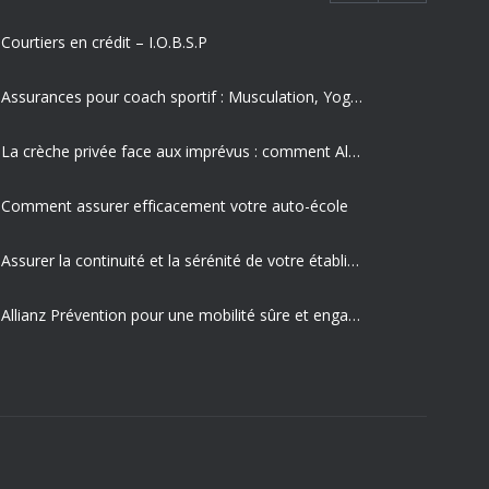
Courtiers en crédit – I.O.B.S.P
Assurances pour coach sportif : Musculation, Yoga et Équitation
La crèche privée face aux imprévus : comment Allianz protège vos missions les plus précieuses
Comment assurer efficacement votre auto-école
Assurer la continuité et la sérénité de votre établissement privé
Allianz Prévention pour une mobilité sûre et engagement sociétal
La sécurité routière en entreprise est un enjeu majeur pour votre activité professionnelle
Allianz est votre partenaire expert en gestion des risques routiers