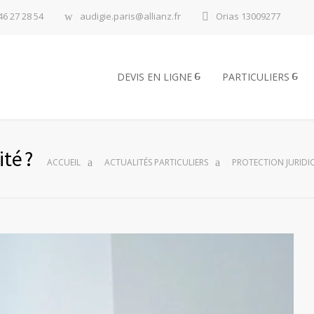
46 27 28 54
audigie.paris@allianz.fr
Orias 13009277
DEVIS EN LIGNE
PARTICULIERS
ité ?
ACCUEIL
ACTUALITÉS PARTICULIERS
PROTECTION JURIDIQU