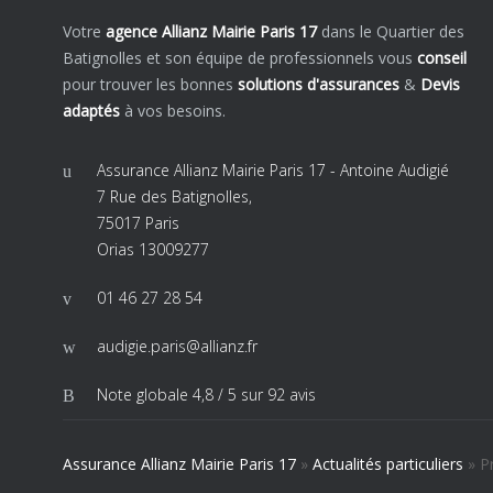
Votre
agence Allianz Mairie Paris 17
dans le Quartier des
Batignolles et son équipe de professionnels vous
conseil
pour trouver les bonnes
solutions d'assurances
&
Devis
adaptés
à vos besoins.
Assurance Allianz Mairie Paris 17 - Antoine Audigié
7 Rue des Batignolles,
75017 Paris
Orias 13009277
01 46 27 28 54
audigie.paris@allianz.fr
Note globale
4,8 / 5
sur 92 avis
Assurance Allianz Mairie Paris 17
»
Actualités particuliers
»
Pr