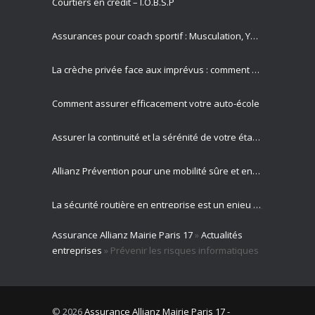
Courtiers en crédit – I.O.B.S.P
Assurances pour coach sportif : Musculation, Yoga et Équitation
La crèche privée face aux imprévus : comment Allianz protège vos missions les plus précieuses
Comment assurer efficacement votre auto-école
Assurer la continuité et la sérénité de votre établissement privé
Allianz Prévention pour une mobilité sûre et engagement sociétal
La sécurité routière en entreprise est un enjeu majeur pour votre activité professionnelle
Assurance Allianz Mairie Paris 17
»
Actualités
Allianz est votre partenaire expert en gestion des risques routiers
entreprises
»
Prévenir les risques informatiques
© 2026
Assurance Allianz Mairie Paris 17 -