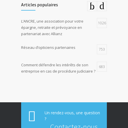
Articles populaires
L’ANCRE, une association pour votre
1026
épargne, retraite et prévoyance en
partenariat avec Allianz
Réseau d’opticiens partenaires
753
Comment défendre les intérêts de son
683
entreprise en cas de procédure judiciaire ?
E-constat auto, déclaration facile et rapide
673
d’un sinistre
La responsabilité environnementale des
617
entreprises
Un rendez-vous, une question
?
Contactez-nous