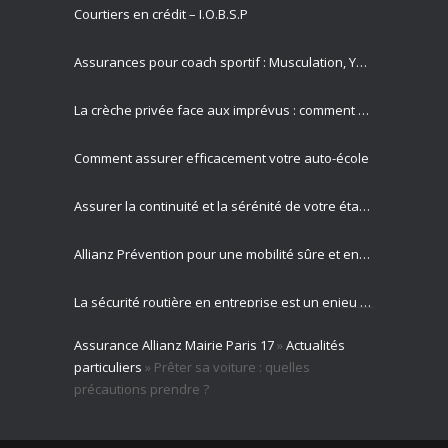
Courtiers en crédit – I.O.B.S.P
Assurances pour coach sportif : Musculation, Yoga et Équitation
La crèche privée face aux imprévus : comment Allianz protège vos missions les plus précieuses
Comment assurer efficacement votre auto-école
Assurer la continuité et la sérénité de votre établissement privé
Allianz Prévention pour une mobilité sûre et engagement sociétal
La sécurité routière en entreprise est un enjeu majeur pour votre activité professionnelle
Assurance Allianz Mairie Paris 17
»
Actualités
Allianz est votre partenaire expert en gestion des risques routiers
particuliers
»
Prêter sa voiture : quelles
précautions prendre ?