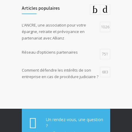
Articles populaires
L’ANCRE, une association pour votre
1026
épargne, retraite et prévoyance en
partenariat avec Allianz
Réseau d’opticiens partenaires
751
Comment défendre les intérêts de son
683
entreprise en cas de procédure judiciaire ?
E-constat auto, déclaration facile et rapide
673
d’un sinistre
La responsabilité environnementale des
617
entreprises
Un rendez-vous, une question
?