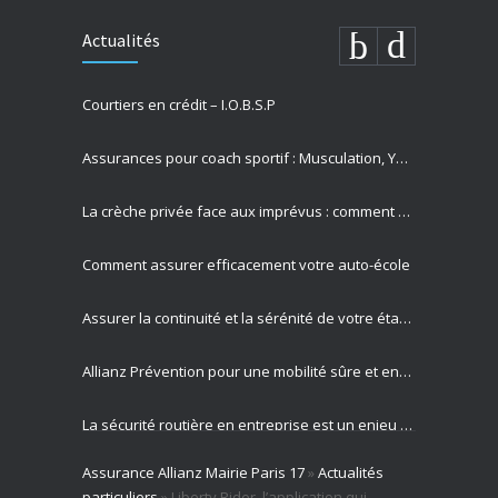
Actualités
Courtiers en crédit – I.O.B.S.P
Assurances pour coach sportif : Musculation, Yoga et Équitation
La crèche privée face aux imprévus : comment Allianz protège vos missions les plus précieuses
Comment assurer efficacement votre auto-école
Assurer la continuité et la sérénité de votre établissement privé
Allianz Prévention pour une mobilité sûre et engagement sociétal
La sécurité routière en entreprise est un enjeu majeur pour votre activité professionnelle
Assurance Allianz Mairie Paris 17
»
Actualités
Allianz est votre partenaire expert en gestion des risques routiers
particuliers
»
Liberty Rider, l’application qui