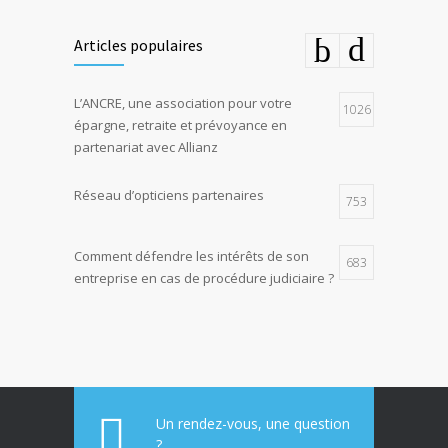
Articles populaires
L’ANCRE, une association pour votre
1026
épargne, retraite et prévoyance en
partenariat avec Allianz
Réseau d’opticiens partenaires
753
Comment défendre les intérêts de son
683
entreprise en cas de procédure judiciaire ?
E-constat auto, déclaration facile et rapide
673
d’un sinistre
La responsabilité environnementale des
617
entreprises
Un rendez-vous, une question
?