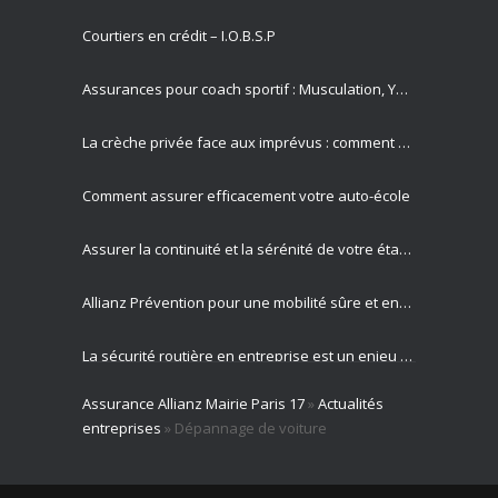
Courtiers en crédit – I.O.B.S.P
Assurances pour coach sportif : Musculation, Yoga et Équitation
La crèche privée face aux imprévus : comment Allianz protège vos missions les plus précieuses
Comment assurer efficacement votre auto-école
Assurer la continuité et la sérénité de votre établissement privé
Allianz Prévention pour une mobilité sûre et engagement sociétal
La sécurité routière en entreprise est un enjeu majeur pour votre activité professionnelle
Assurance Allianz Mairie Paris 17
»
Actualités
Allianz est votre partenaire expert en gestion des risques routiers
entreprises
»
Dépannage de voiture