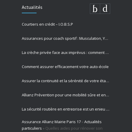
Actualités
Courtiers en crédit – I.O.B.S.P
Assurances pour coach sportif : Musculation, Yoga et Équitation
La crèche privée face aux imprévus : comment Allianz protège vos missions les plus précieuses
Comment assurer efficacement votre auto-école
Assurer la continuité et la sérénité de votre établissement privé
Allianz Prévention pour une mobilité sûre et engagement sociétal
La sécurité routière en entreprise est un enjeu majeur pour votre activité professionnelle
Assurance Allianz Mairie Paris 17
»
Actualités
Allianz est votre partenaire expert en gestion des risques routiers
particuliers
»
Quelles aides pour rénover son