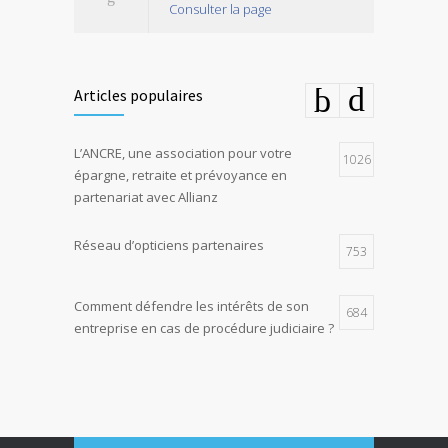
Consulter la page
Articles populaires
L’ANCRE, une association pour votre
1026
épargne, retraite et prévoyance en
partenariat avec Allianz
Réseau d’opticiens partenaires
753
Comment défendre les intérêts de son
684
entreprise en cas de procédure judiciaire ?
E-constat auto, déclaration facile et rapide
673
d’un sinistre
La responsabilité environnementale des