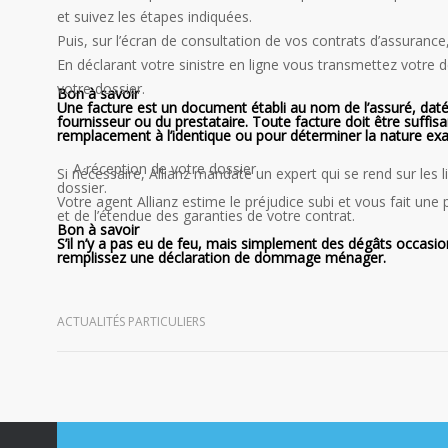
et suivez les étapes indiquées.
Puis, sur l’écran de consultation de vos contrats d’assurance,
En déclarant votre sinistre en ligne vous transmettez votre 
votre dossier.
Bon à savoir
Une facture est un document établi au nom de l’assuré, dat
fournisseur ou du prestataire. Toute facture doit être suffis
remplacement à l’identique ou pour déterminer la nature exac
A réception de votre dossier
Si nécessaire, Allianz mandate un expert qui se rend sur les 
dossier.
Votre agent Allianz estime le préjudice subi et vous fait une
et de l’étendue des garanties de votre contrat.
Bon à savoir
S’il n’y a pas eu de feu, mais simplement des dégâts occasion
remplissez une déclaration de dommage ménager.
ACTUALITÉS PARTICULIERS