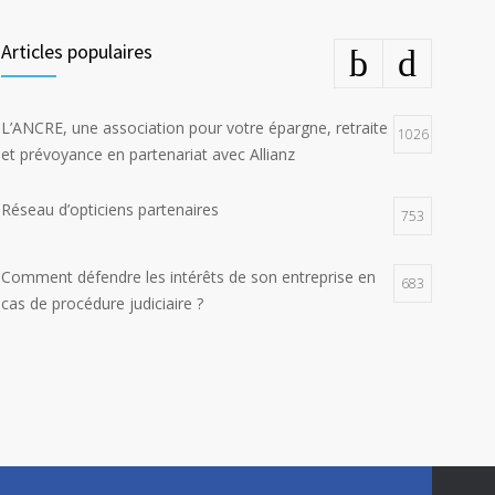
Articles populaires
L’ANCRE, une association pour votre épargne, retraite
1026
et prévoyance en partenariat avec Allianz
Réseau d’opticiens partenaires
753
Comment défendre les intérêts de son entreprise en
683
cas de procédure judiciaire ?
E-constat auto, déclaration facile et rapide d’un
673
sinistre
La responsabilité environnementale des entreprises
617