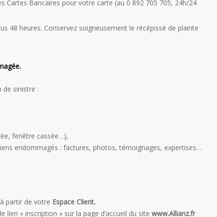
s Cartes Bancaires pour votre carte (au 0 892 705 705, 24h/24
ous 48 heures. Conservez soigneusement le récépissé de plainte
mmagée.
de sinistre :
rée, fenêtre cassée…),
des biens endommagés : factures, photos, témoignages, expertises…
 à partir de votre
Espace Client.
 lien « inscription » sur la page d’accueil du site
www.Allianz.fr