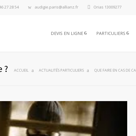
46 27 28 54
audigie.paris@allianz.fr
Orias 13009277
DEVIS EN LIGNE
PARTICULIERS
e ?
ACCUEIL
ACTUALITÉS PARTICULIERS
QUE FAIRE EN CAS DE C