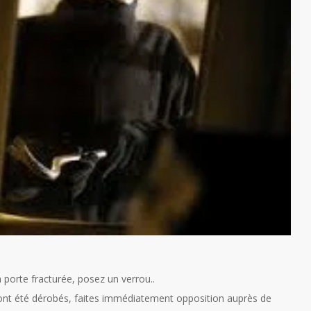
a porte fracturée, posez un verrou..
ont été dérobés, faites immédiatement opposition auprès de