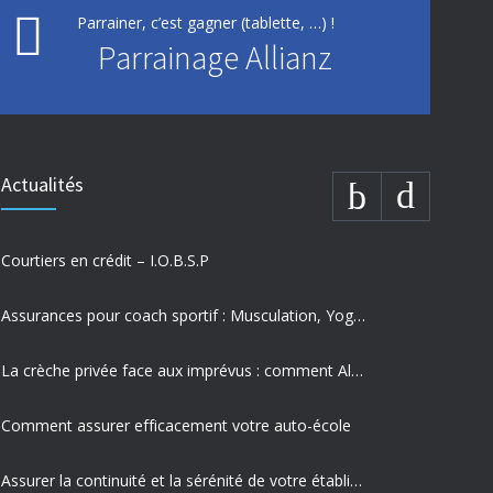
Parrainer, c’est gagner (tablette, …) !
Parrainage Allianz
Actualités
Courtiers en crédit – I.O.B.S.P
Assurances pour coach sportif : Musculation, Yoga et Équitation
La crèche privée face aux imprévus : comment Allianz protège vos missions les plus précieuses
Comment assurer efficacement votre auto-école
Assurer la continuité et la sérénité de votre établissement privé