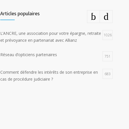
Articles populaires
L’ANCRE, une association pour votre épargne, retraite
1026
et prévoyance en partenariat avec Allianz
Réseau d’opticiens partenaires
751
Comment défendre les intérêts de son entreprise en
683
cas de procédure judiciaire ?
E-constat auto, déclaration facile et rapide d’un
672
sinistre
La responsabilité environnementale des entreprises
617