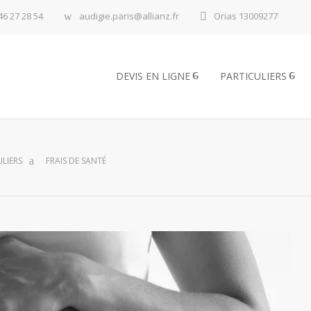
46 27 28 54
audigie.paris@allianz.fr
Orias 13009277
DEVIS EN LIGNE
PARTICULIERS
LIERS
FRAIS DE SANTÉ