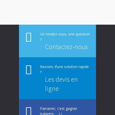
E-constat auto, déclaration facile et rapide
673
d’un sinistre
La responsabilité environnementale des
617
entreprises
Un rendez-vous, une question
?
Contactez-nous
Besoins d’une solution rapide
?
Les devis en
ligne
Parrainer, c’est gagner
(tablette, …) !