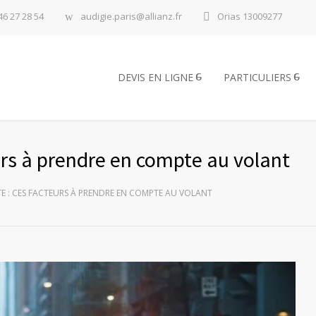
46 27 28 54
audigie.paris@allianz.fr
Orias 13009277
DEVIS EN LIGNE
PARTICULIERS
eurs à prendre en compte au volant
E : CES FACTEURS À PRENDRE EN COMPTE AU VOLANT