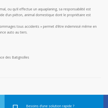
al, ou qu’il effectue un aquaplaning, sa responsabilité est
ide d’un piéton, animal domestique dont le propriétaire est
« dommages tous accidents » permet d’être indemnisé même en
ance auto au tiers.
ce des Batignolles
Besoins d’une solution rapide ?