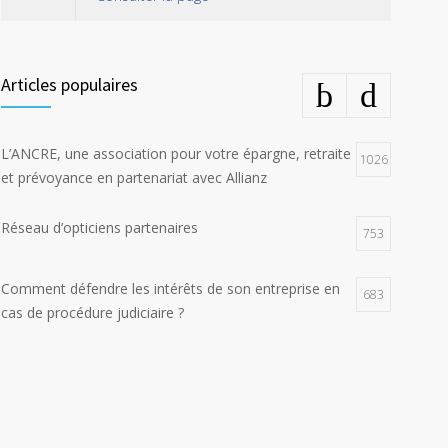
Articles populaires
L’ANCRE, une association pour votre épargne, retraite
1026
et prévoyance en partenariat avec Allianz
Réseau d’opticiens partenaires
753
Comment défendre les intérêts de son entreprise en
683
cas de procédure judiciaire ?
E-constat auto, déclaration facile et rapide d’un
673
sinistre
La responsabilité environnementale des entreprises
617